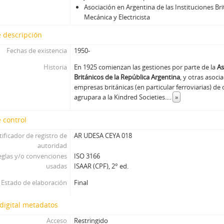
Asociación en Argentina de las Instituciones Brit
Mecánica y Electricista
 descripción
Fechas de existencia
1950-
Historia
En 1925 comienzan las gestiones por parte de la
As
Británicos de la República Argentina
, y otras asoci
empresas británicas (en particular ferroviarias) de
agrupara a la Kindred Societies.
...
»
 control
tificador de registro de
AR UDESA CEYA 018
autoridad
eglas y/o convenciones
ISO 3166
usadas
ISAAR (CPF), 2° ed.
Estado de elaboración
Final
digital metadatos
Acceso
Restringido