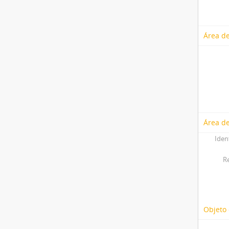
Área de
Área de
Iden
R
Objeto 