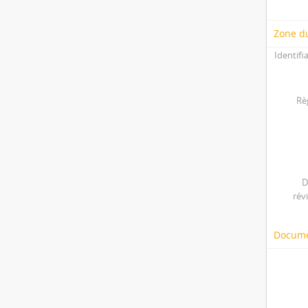
Zone du
Identifi
Rè
D
rév
Docume