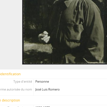
identification
Type d'entité
Personne
rme autorisée du nom
José Luis Romero
 description