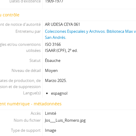
Dates d’existence
1909-1977
 contrôle
ant de notice d'autorité
AR UDESA CEYA 061
Entretenu par
Colecciones Especiales y Archivos. Biblioteca Max
San Andrés.
gles et/ou conventions
ISO 3166
utilisées
ISAAR (CPF), 2º ed.
Statut
Ébauche
Niveau de détail
Moyen
ates de production, de
Marzo 2025.
ision et de suppression
Langue(s)
espagnol
nt numérique - métadonnées
Accès
Limité
Nom du fichier
Jos___Luis_Romero.jpg
Type de support
Image