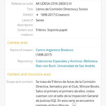
Reference code
AR UDESA-CEYA 2003/2-III
Title
Libros de Comisión Directiva y Socios
Date(s)
1898-2017 (Creation)
Level of
Series
description
Extent and
9 libros. Soporte papel
medium
Context area
Name of creator
Centro Argentino Británico
(1898-2017)
Repository
Colecciones Especiales y Archivos. Biblioteca
Max von Buch. Universidad de San Andrés.
Content and structure area
Scope and content
Se trata de 9 libros de Actas de la Comisión
Directiva, llamados por el Club, Minute Books.
Salvo el primero el primero de ellos, todos
cuentan con el sello de la Inspección General
de Justicia (IGJ). En esta serie se encuentra
también el libro Minute
...
»