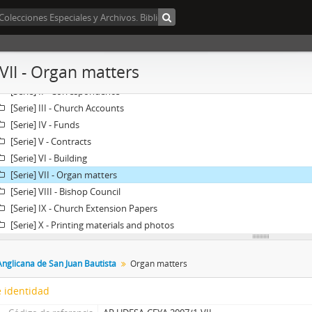
Fondo] 2007/1 -
Catedral Anglicana de San Juan Bautista
 VII - Organ matters
[Serie] I - Papers related to the origin of the Church
[Serie] II - Correspondence
[Serie] III - Church Accounts
[Serie] IV - Funds
[Serie] V - Contracts
[Serie] VI - Building
[Serie] VII - Organ matters
[Serie] VIII - Bishop Council
[Serie] IX - Church Extension Papers
[Serie] X - Printing materials and photos
Anglicana de San Juan Bautista
Organ matters
 identidad