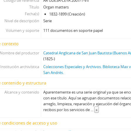
Código de referencia
AR UDESA-CEYA 2007/1-VII
Título
Organ matters
Fecha(s)
1832-1899 (Creación)
Nivel de descripción
Serie
Volumen y soporte
111 documentos en soporte papel
 contexto
Nombre del productor
Catedral Anglicana de San Juan Bautista (Buenos Ai
(1825-)
Institución archivística
Colecciones Especiales y Archivos. Biblioteca Max
San Andrés.
 contenido y estructura
Alcance y contenido
Aparentemente es una serie original ya que se enc
con ese título. Aquí se agrupan documentos relaci
arreglo, limpieza, reparación y ejecución del órga
recibos por los servicios de
...
»
 condiciones de acceso y uso