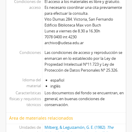
Condiciones de
El acceso a los materiales es libre y gratuito.
acceso
Es necesario coordinar una cita previamente
para efectuar la consulta.
Vito Dumas 284. Victoria, San Fernando
Edificio Biblioteca Max von Buch
Lunes a viernes de 8.30 a 16.30h
7078 0400 int 4230
archivo@udesa.edu.ar
Condiciones
Las condiciones de acceso y reproducción se
enmarcan en lo establecido por la Ley de
Propiedad Intelectual Nº11.723 y Ley de
Protección de Datos Personales Nº 25.326.
Idioma del
español
material
inglés
Características
Los documentos del fondo se encuentran, en
físicas y requisitos
general, en buenas condiciones de
técnicos
conservación.
Área de materiales relacionados
Unidades de
Milberg, & Leguizamón, G. E. (1982).
The