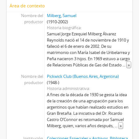
Área de contexto
Nombre del
Milberg, Samuel
productor
(1910-2002)
Historia biográfica
Samuel Jorge Ezequiel Milberg Álvarez
Reynolds nació el 14 de noviembre de 1910 y
falleció el 6 de enero de 2002. De su
matrimonio con María Isabel de Uribelarrea y
Peña nacieron 3 hijos. En 1969 estuvo a cargo
de Relaciones Públicas de Gas del Estado
...
»
Nombre del
Pickwick Club (Buenos Aires, Argentina)
productor
(1948-)
Historia administrativa
A fines de la década de 1930 se gesta la idea
de la creación de una agrupación para los
argentinos que habían realizado estudios en
Gran Bretaña. La iniciativa del Dr. Ricardo
Castro O’Connor es retomada por Samuel
Milberg, quien, varios años después,
...
»
Institución
Colecciones Especiales y Archivos. Biblioteca