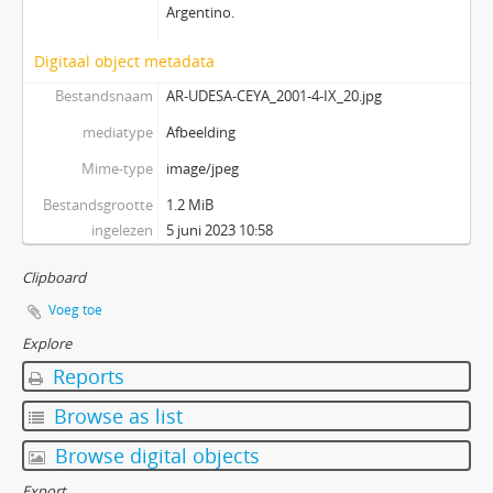
Argentino.
Digitaal object metadata
Bestandsnaam
AR-UDESA-CEYA_2001-4-IX_20.jpg
mediatype
Afbeelding
Mime-type
image/jpeg
Bestandsgrootte
1.2 MiB
ingelezen
5 juni 2023 10:58
Clipboard
Voeg toe
Explore
Reports
Browse as list
Browse digital objects
Export