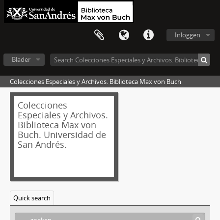
[Reeks] III - Certificados de inscripción y matrículas
[Reeks] IV - Conferencias
[Reeks] V - Historia laboral-Jubilación
Inloggen
[Reeks] VI - VI.Biografías y autobiografías
[Reeks] VII - Recortes de diarios y revistas
Blader
[Reeks] VIII - Folletos y publicaciones
Colecciones Especiales y Archivos. Biblioteca Max von Buch
[Reeks] IX - Fotografías
[Stuk] 1 - Retrato de los 4 hermanos Grierson: Juan, David, Cecilia y presumiblemente Catalina
Colecciones
[Stuk] 2 - Retrato de Cecilia Grierson
Especiales y Archivos.
[Stuk] 3 - Retrato de los condes Aberdeen de Inglaterra.
Biblioteca Max von
[Stuk] 4 - Cecilia Grierson con hermanos y sobrinos.
Buch. Universidad de
[Stuk] 5 - Retrato de Cecilia Grierson.
San Andrés.
[Stuk] 6 - Retrato de Cecilia Grierson.
[Stuk] 7 - Retrato de Cecilia Grierson.
[Stuk] 8 - Retrato de Cecilia Grierson.
[Stuk] 9 - Retrato de Cecilia Grierson.
Quick search
[Stuk] 10 - Retrato de Cecilia Grierson.
[Stuk] 11 - Retrato de Cecilia Grierson.