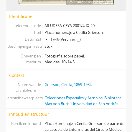
Identificatie
referentie code
AR UDESA-CEYA 2001/4-IX-20
Titel
Placa homenaje a Cecilia Grierson.
Datum(s)
1936 (Vervaardig)
Beschrijvingsniveau
Stuk
Omvang en
Fotografìa sobre papel.
medium
Medidas: 10x14.5
Context
Naam van de
Grierson, Cecilia, 1859-1934.
archiefvormer
archiefbewaarplaats
Colecciones Especiales y Archivos. Biblioteca
Max von Buch. Universidad de San Andrés.
Inhoud en structuur
Bereik en inhoud
Placa Homenaje a Cecilia Grierson de parte de
La Escuela de Enfermeras del Círculo Médico