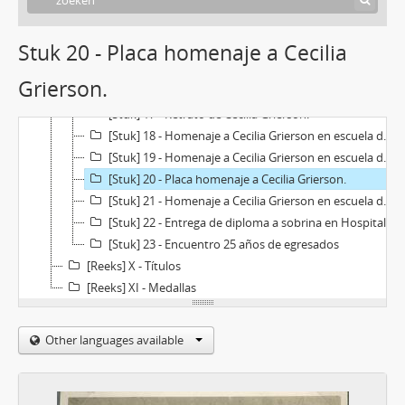
[Stuk] 12 - Retrato de Cecilia Grierson.
[Stuk] 13 - Fotografía del retrato al óleo de Cecilia Grierson, realizado por Lía Correa Morales.
Stuk 20 - Placa homenaje a Cecilia
[Stuk] 14 - Retrato de Cecilia Grierson.
[Stuk] 15 - Retrato de Cecilia Grierson.
Grierson.
[Stuk] 16 - Retrato de Cecilia Grierson.
[Stuk] 17 - Retrato de Cecilia Grierson.
[Stuk] 18 - Homenaje a Cecilia Grierson en escuela de Los Cocos, Córdoba
[Stuk] 19 - Homenaje a Cecilia Grierson en escuela de Los Cocos, Córdoba
[Stuk] 20 - Placa homenaje a Cecilia Grierson.
[Stuk] 21 - Homenaje a Cecilia Grierson en escuela de Los Cocos, Córdoba
[Stuk] 22 - Entrega de diploma a sobrina en Hospital Fernandez
[Stuk] 23 - Encuentro 25 años de egresados
[Reeks] X - Títulos
[Reeks] XI - Medallas
Other languages available