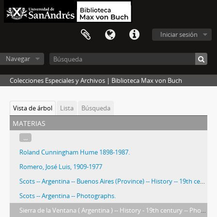
Iniciar sesión
Navegar
Colecciones Especiales y Archivos | Biblioteca Max von Buch
Vista de árbol
Lista
Búsqueda
materias
...
Roland Cunningham Hume 1898-1987.
Romero, José Luis, 1909-1977
Scots -- Argentina -- Buenos Aires (Province) -- History -- 19th century
Scots -- Argentina -- Photographs.
Sierra de la Ventana ( Argentina ) -- History - 19th century -- Photographs.