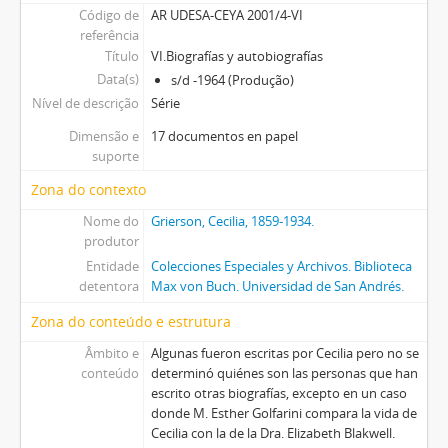
Código de
AR UDESA-CEYA 2001/4-VI
referência
Título
VI.Biografías y autobiografías
Data(s)
s/d -1964 (Produção)
Nível de descrição
Série
Dimensão e
17 documentos en papel
suporte
Zona do contexto
Nome do
Grierson, Cecilia, 1859-1934.
produtor
Entidade
Colecciones Especiales y Archivos. Biblioteca
detentora
Max von Buch. Universidad de San Andrés.
Zona do conteúdo e estrutura
Âmbito e
Algunas fueron escritas por Cecilia pero no se
conteúdo
determinó quiénes son las personas que han
escrito otras biografías, excepto en un caso
donde M. Esther Golfarini compara la vida de
Cecilia con la de la Dra. Elizabeth Blakwell.