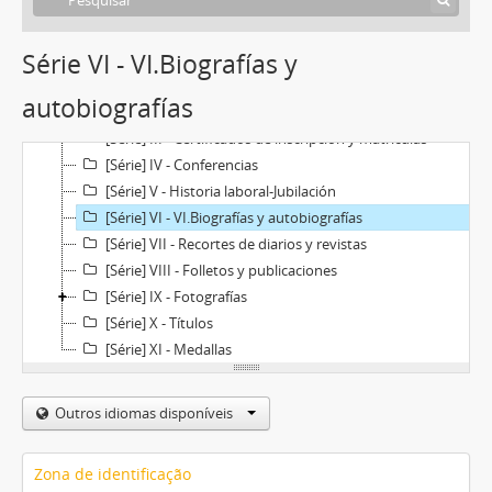
Série VI - VI.Biografías y
[Arquivo] 2001/4 - Cecilia Grierson
[Série] I - Correspondencia
autobiografías
[Série] II - Copiador de cartas
[Série] III - Certificados de inscripción y matrículas
[Série] IV - Conferencias
[Série] V - Historia laboral-Jubilación
[Série] VI - VI.Biografías y autobiografías
[Série] VII - Recortes de diarios y revistas
[Série] VIII - Folletos y publicaciones
[Série] IX - Fotografías
[Série] X - Títulos
[Série] XI - Medallas
Outros idiomas disponíveis
Zona de identificação