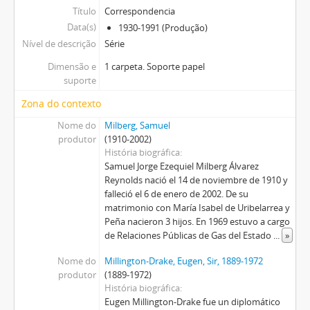
Título
Correspondencia
Data(s)
1930-1991 (Produção)
Nível de descrição
Série
Dimensão e
1 carpeta. Soporte papel
suporte
Zona do contexto
Nome do
Milberg, Samuel
produtor
(1910-2002)
História biográfica
Samuel Jorge Ezequiel Milberg Álvarez
Reynolds nació el 14 de noviembre de 1910 y
falleció el 6 de enero de 2002. De su
matrimonio con María Isabel de Uribelarrea y
Peña nacieron 3 hijos. En 1969 estuvo a cargo
de Relaciones Públicas de Gas del Estado
...
»
Nome do
Millington-Drake, Eugen, Sir, 1889-1972
produtor
(1889-1972)
História biográfica
Eugen Millington-Drake fue un diplomático