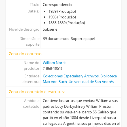
Título
Correspondencia
Data(s)
1939 (Produção)
1906 (Produção)
1883-1889 (Produção)
Nível de descrição
Subsérie
Dimensão e
39 documentos. Soporte papel
suporte
Zona do contexto
Nome do
William Norris
produtor
(1868-1951)
Entidade
Colecciones Especiales y Archivos. Biblioteca
detentora
Max von Buch. Universidad de San Andrés.
Zona do conteúdo e estrutura
Âmbito e
Contiene las cartas que enviara William a sus
conteúdo
padres Lucy Darbyshire y William Preston,
contando su viaje en el barco SS Galileo que
partió en el año 1884 desde Liverpool hasta
su llegada a Argentina, sus primeros días en el