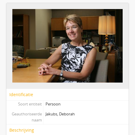
Identificatie
Soort entiteit
Persoon
Geauthoriseerde
Jakubs, Deborah
naam
Beschrijving