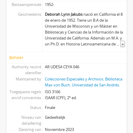
Bestaansperiode
1952-
Geschiedenis
Deborah Lynn Jakubs
nació en California el 8
de enero de 1952. Tiene un B.A de la
Universidad de Wisconsin y un Máster en
Bibliotecas y Ciencias de la Información de la
Universidad de California. Además un M.A. y
un Ph.D. en Historia Latinoamericana de
...
»
Beheer
Authority record
AR UDESA CEYA 046
identifier
Maintained by
Colecciones Especiales y Archivos. Biblioteca
Max von Buch. Universidad de San Andrés.
Toegepaste regels
ISO 3166
en/of conventies
ISAAR (CPF), 2º ed.
Status
Finale
Niveau van
Gedeeltelijk
detaillering
Datering van
Noviembre 2023