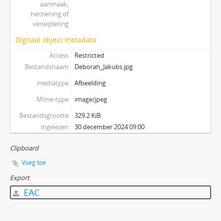
aanmaak,
herziening of
verwijdering
Digitaal object metadata
Access
Restricted
Bestandsnaam
Deborah_Jakubs.jpg
mediatype
Afbeelding
Mime-type
image/jpeg
Bestandsgrootte
329.2 KiB
ingelezen
30 december 2024 09:00
Clipboard
Voeg toe
Export
EAC