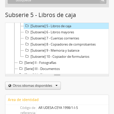
[Subserie] 1 - Inventario
[Subserie] 2 - Copiadores de cartas
Subserie 5 - Libros de caja
[Subserie] 3 - Libro diario
[Subserie] 4 - Libros de ventas
[Subserie] 5 - Libros de caja
[Subserie] 6 - Libros mayores
[Subserie] 7 - Cuentas corrientes
[Subserie] 8 - Copiadores de comprobantes
[Subserie] 9 - Memoria y balance
[Subserie] 10 - Copiador de formularios
[Serie] II - Fotografías
[Serie] III - Documentos
[Serie] IV - Planos
Otros idiomas disponibles
Área de identidad
Código de
AR UDESA-CEYA 1998/1-I-5
referencia