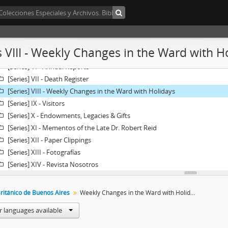
[Series] I - Actas del Consejo de Administración
[Series] II - House Committee
[Series] III - Consumptive Home
[Series] IV - Building Committee
s VIII - Weekly Changes in the Ward with H
[Series] V - Copiador de cartas
[Series] VI - Annual Reports
[Series] VII - Death Register
[Series] VIII - Weekly Changes in the Ward with Holidays
[Series] IX - Visitors
[Series] X - Endowments, Legacies & Gifts
[Series] XI - Mementos of the Late Dr. Robert Reid
[Series] XII - Paper Clippings
[Series] XIII - Fotografías
[Series] XIV - Revista Nosotros
Británico de Buenos Aires
Weekly Changes in the Ward with Holidays
r languages available